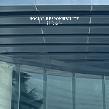
SOCIAL RESPONSIBILITY
社会责任