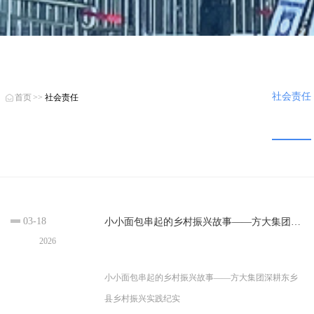
社会责任
首页
>>
社会责任
03-18
小小面包串起的乡村振兴故事——方大集团深耕东乡县乡村振兴实践纪实
2026
小小面包串起的乡村振兴故事——方大集团深耕东乡
县乡村振兴实践纪实