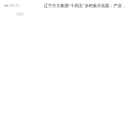
10-31
辽宁方大集团“十四五”乡村振兴实践：产业扎根，助力东乡结出振兴硕果
2025
辽宁方大集团“十四五”乡村振兴实践：产业扎根，助
力东乡结出振兴硕果
10-21
方大炭素乡村振兴项目多元发力激活产业链发展潜力
2024
方大炭素乡村振兴项目多元发力激活产业链发展潜力