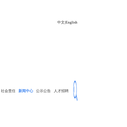
中文|
English
社会责任
新闻中心
公示公告
人才招聘