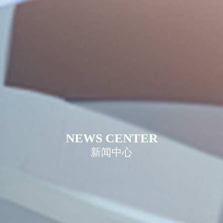
NEWS CENTER
新闻中心