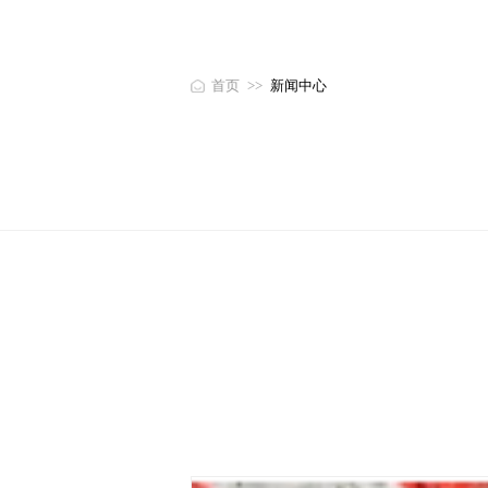
首页
>>
新闻中心