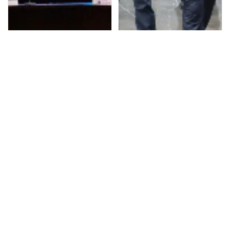
东北大学与辽宁方大集团召开合作
辽宁方大集团董事局主席方威一行
交流会议
到长安汽车总部参观学习